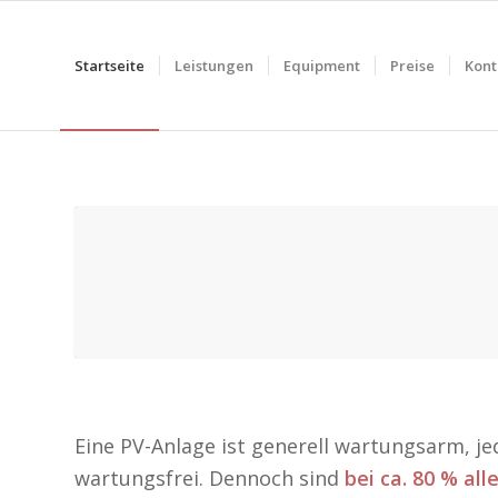
Startseite
Leistungen
Equipment
Preise
Kont
REHKITZRETTUNG
„Drohnen“ mit Infrarotkameras sind in de
Rehkitze im hohem Gras kenntlich zu mac
MEHR INFOS
Eine PV-Anlage ist generell wartungsarm, je
wartungsfrei. Dennoch sind
bei ca. 80 % al