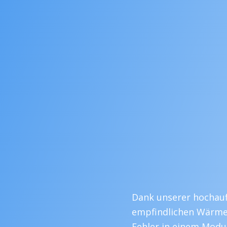
Dank unserer hochau
empfindlichen Wärmeb
Fehler in einem Modu