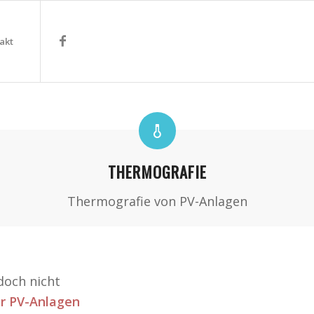
akt
1
2
3
4
r Lage
hen.
THERMOGRAFIE
Thermografie von PV-Anlagen
doch nicht
ler PV-Anlagen