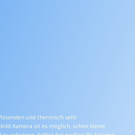
flösenden und thermisch sehr
ild-Kamera ist es möglich, schon kleine
l zu erkennen. Selbst bei großen PV-Anlagen