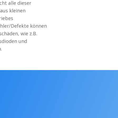
ht alle dieser
 aus kleinen
riebes
ehler/Defekte können
chäden, wie z.B.
ssdioden und
.