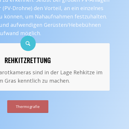
 (PV-Drohne) den Vorteil, an ein einzelnes
zu können, um Nahaufnahmen festzuhalten.
en und aufwendigen Gerüsten/Hebebühnen
Aufwand möglich.
REHKITZRETTUNG
arotkameras sind in der Lage Rehkitze im
 Gras kenntlich zu machen.
Thermografie